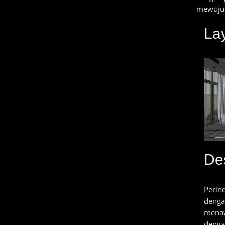
mewujud
Des
Perin
denga
menaw
denga