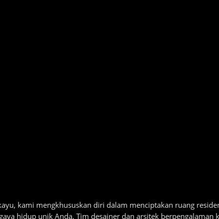
kayu, kami mengkhususkan diri dalam menciptakan ruang residens
gaya hidup unik Anda. Tim desainer dan arsitek berpengalaman