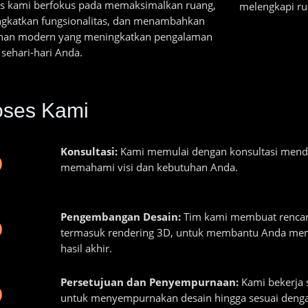
s kami berfokus pada memaksimalkan ruang,
melengkapi ru
gkatkan fungsionalitas, dan menambahkan
han modern yang meningkatkan pengalaman
 sehari-hari Anda.
Konsultasi:
Kami memulai dengan konsultasi mend
memahami visi dan kebutuhan Anda.
Pengembangan Desain:
Tim kami membuat rencana
termasuk rendering 3D, untuk membantu Anda mem
hasil akhir.
Persetujuan dan Penyempurnaan:
Kami bekerja
untuk menyempurnakan desain hingga sesuai deng