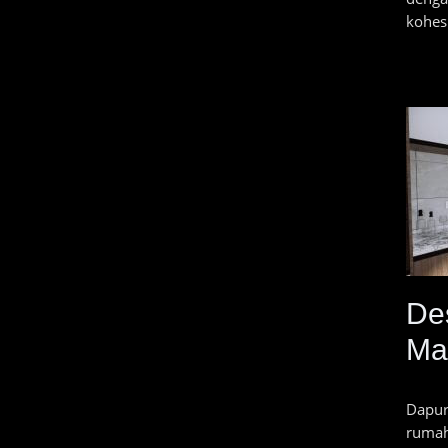
kohes
De
Ma
Dapur
rumah