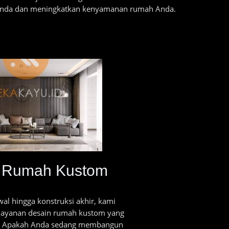
 Anda dan meningkatkan kenyamanan rumah Anda.
 Rumah Kustom
al hingga konstruksi akhir, kami
layanan desain rumah kustom yang
. Apakah Anda sedang membangun