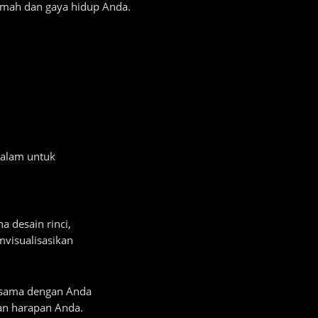
mah dan gaya hidup Anda.
alam untuk
 desain rinci,
visualisasikan
 sama dengan Anda
an harapan Anda.